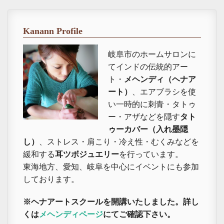
Kanann Profile
岐阜市のホームサロンに
てインドの伝統的アー
ト・
メヘンディ（ヘナア
ート）
、エアブラシを使
い一時的に刺青・タトゥ
ー・アザなどを隠す
タト
ゥーカバー（入れ墨隠
し）
、ストレス・肩こり・冷え性・むくみなどを
緩和する
耳ツボジュエリー
を行っています。
東海地方、愛知、岐阜を中心にイベントにも参加
しております。
※ヘナアートスクールを開講いたしました。詳し
くは
メヘンディページ
にてご確認下さい。