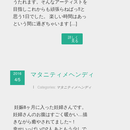
うたれます。そんなアーティストを
目指しこれからも頑張らねばっ‼︎と
思う1日でした。 楽しい時間はあっ
という間に過ぎちゃいます […]
詳しく
見る
2016
マタニティメヘンディ
4/5
Categories:
マタニティメヘンディ
妊娠8ヶ月に入った妊婦さんです。
妊婦さんのお腹はすごく暖かい…描
きながら癒やされてました~！
幸せいっぱいの2人 あともう少しで