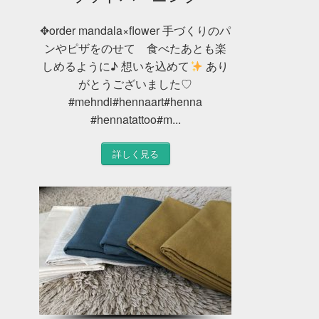
✥order mandala×flower 手づくりのパ
ンやピザをのせて 食べたあとも楽
しめるように♪ 想いを込めて
あり
がとうございました♡
#mehndi#hennaart#henna
#hennatattoo#m...
詳しく見る