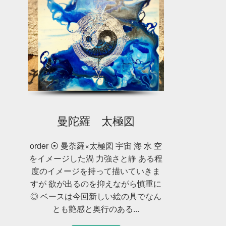
曼陀羅 太極図
order ⦿ 曼荼羅×太極図 宇宙 海 水 空
をイメージした渦 力強さと静 ある程
度のイメージを持って描いていきま
すが 欲が出るのを抑えながら慎重に
◎ ベースは今回新しい絵の具でなん
とも艶感と奥行のある...