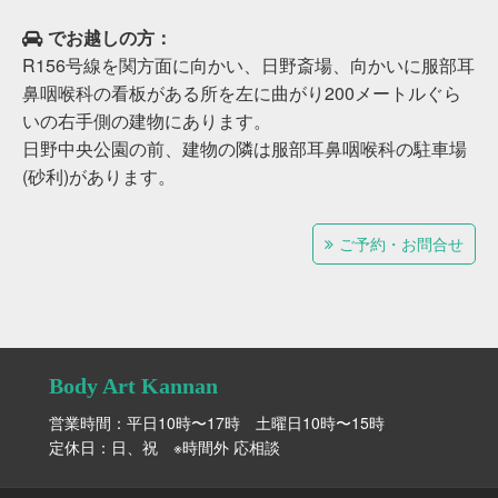
でお越しの方：
R156号線を関方面に向かい、日野斎場、向かいに服部耳
鼻咽喉科の看板がある所を左に曲がり200メートルぐら
いの右手側の建物にあります。
日野中央公園の前、建物の隣は服部耳鼻咽喉科の駐車場
(砂利)があります。
ご予約・お問合せ
Body Art Kannan
営業時間：平日10時〜17時 土曜日10時〜15時
定休日：日、祝 ※時間外 応相談