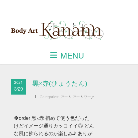
MENU
2021
黒×赤(ひょうたん)
3/29
Categories:
アート
アートワーク
❖order 黒×赤 初めて使う色だった
けどイメージ通りカッコイイ◎ どん
な風に飾られるのか楽しみ♪ ありが