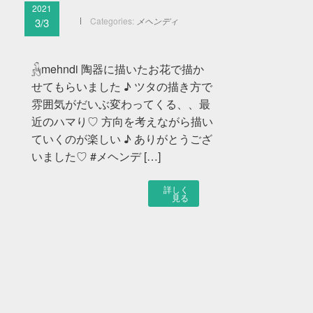
2021
Categories:
メヘンディ
3/3
𓃻mehndi 陶器に描いたお花で描か
せてもらいました ♪ ツタの描き方で
雰囲気がだいぶ変わってくる、、最
近のハマり♡ 方向を考えながら描い
ていくのが楽しい ♪ ありがとうござ
いました♡ #メヘンデ […]
詳しく
見る